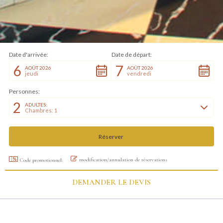
Date d'arrivée:
Date de départ:
6
7
AOÛT 2026
AOÛT 2026
jeudi
vendredi
Personnes:
2
ADULTES:
Chambres: 1
modification/annulation de réservations
Code promotionnel:
DEMANDER LE DEVIS