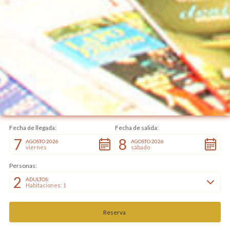
Slide 2 of 3.
Fecha de llegada:
Fecha de salida:
7
8
AGOSTO 2026
AGOSTO 2026
viernes
sábado
Personas:
2
ADULTOS:
Habitaciones: 1