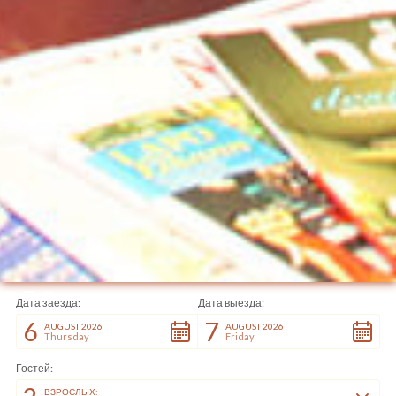
Slide 3 of 3.
Дата заезда:
Дата выезда:
6
7
AUGUST 2026
AUGUST 2026
Thursday
Friday
Гостей:
ВЗРОСЛЫХ: