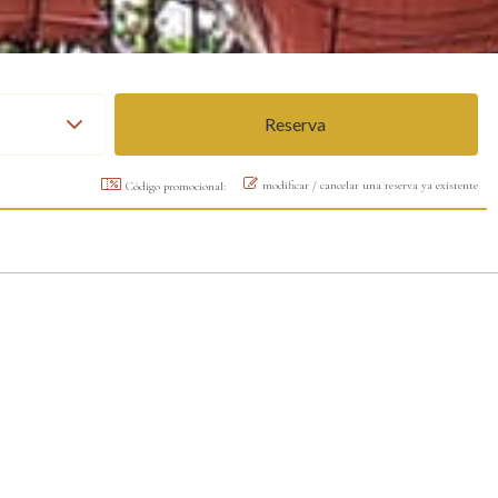
modificar / cancelar una reserva ya existente
Código promocional: